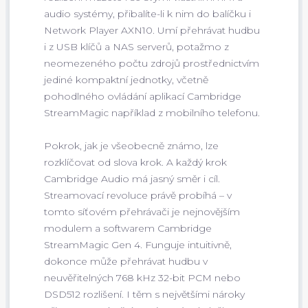
audio systémy, přibalíte-li k nim do balíčku i
Network Player AXN10. Umí přehrávat hudbu
i z USB klíčů a NAS serverů, potažmo z
neomezeného počtu zdrojů prostřednictvím
jediné kompaktní jednotky, včetně
pohodlného ovládání aplikací Cambridge
StreamMagic například z mobilního telefonu.
Pokrok, jak je všeobecně známo, lze
rozklíčovat od slova krok. A každý krok
Cambridge Audio má jasný směr i cíl.
Streamovací revoluce právě probíhá – v
tomto síťovém přehrávači je nejnovějším
modulem a softwarem Cambridge
StreamMagic Gen 4. Funguje intuitivně,
dokonce může přehrávat hudbu v
neuvěřitelných 768 kHz 32-bit PCM nebo
DSD512 rozlišení. I těm s největšími nároky