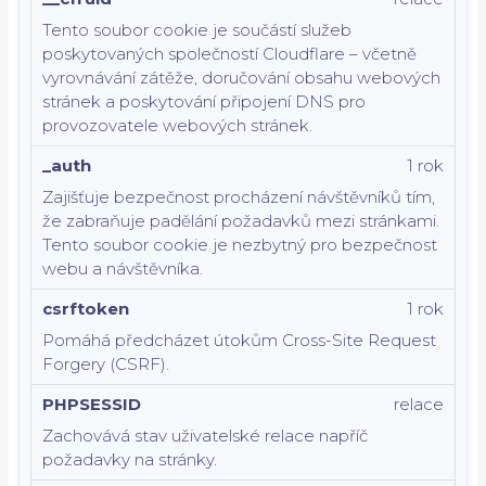
Tento soubor cookie je součástí služeb
poskytovaných společností Cloudflare – včetně
vyrovnávání zátěže, doručování obsahu webových
stránek a poskytování připojení DNS pro
provozovatele webových stránek.
_auth
1 rok
Zajišťuje bezpečnost procházení návštěvníků tím,
že zabraňuje padělání požadavků mezi stránkami.
Tento soubor cookie je nezbytný pro bezpečnost
webu a návštěvníka.
csrftoken
1 rok
Pomáhá předcházet útokům Cross-Site Request
Forgery (CSRF).
PHPSESSID
relace
Zachovává stav uživatelské relace napříč
požadavky na stránky.