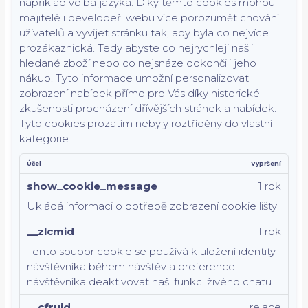
například volba jazyka.
Díky těmto cookies mohou
majitelé i developeři webu více porozumět chování
uživatelů a vyvijet stránku tak, aby byla co nejvíce
prozákaznická. Tedy abyste co nejrychleji našli
hledané zboží nebo co nejsnáze dokončili jeho
nákup.
Tyto informace umožní personalizovat
zobrazení nabídek přímo pro Vás díky historické
zkušenosti procházení dřívějších stránek a nabídek.
Tyto cookies prozatím nebyly roztříděny do vlastní
kategorie.
Účel
Vypršení
show_cookie_message
1 rok
Ukládá informaci o potřebě zobrazení cookie lišty
__zlcmid
1 rok
Tento soubor cookie se používá k uložení identity
návštěvníka během návštěv a preference
návštěvníka deaktivovat naši funkci živého chatu.
__cfruid
relace