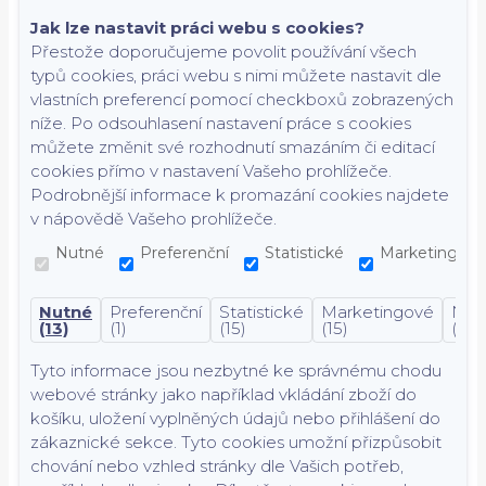
Jak lze nastavit práci webu s cookies?
Přestože doporučujeme povolit používání všech
typů cookies, práci webu s nimi můžete nastavit dle
vlastních preferencí pomocí checkboxů zobrazených
níže. Po odsouhlasení nastavení práce s cookies
můžete změnit své rozhodnutí smazáním či editací
cookies přímo v nastavení Vašeho prohlížeče.
Podrobnější informace k promazání cookies najdete
v nápovědě Vašeho prohlížeče.
Nutné
Preferenční
Statistické
Marketingové
Nutné
Preferenční
Statistické
Marketingové
Nekl
(13)
(1)
(15)
(15)
(7)
Tyto informace jsou nezbytné ke správnému chodu
webové stránky jako například vkládání zboží do
košíku, uložení vyplněných údajů nebo přihlášení do
zákaznické sekce.
Tyto cookies umožní přizpůsobit
chování nebo vzhled stránky dle Vašich potřeb,