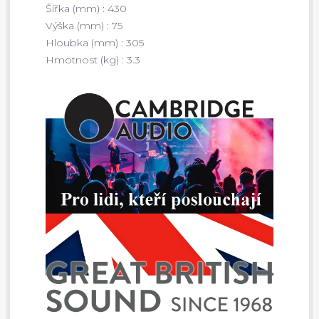
Šířka (mm) : 430
Výška (mm) : 75
Hloubka (mm) : 305
Hmotnost (kg) : 3.3