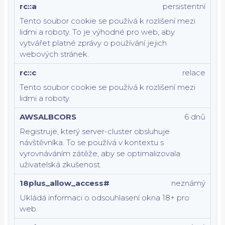
rc::a
persistentní
Tento soubor cookie se používá k rozlišení mezi
lidmi a roboty. To je výhodné pro web, aby
vytvářet platné zprávy o používání jejich
webových stránek.
rc::c
relace
Tento soubor cookie se používá k rozlišení mezi
lidmi a roboty.
AWSALBCORS
6 dnů
Registruje, který server-cluster obsluhuje
návštěvníka. To se používá v kontextu s
vyrovnáváním zátěže, aby se optimalizovala
uživatelská zkušenost.
18plus_allow_access#
neznámý
Ukládá informaci o odsouhlasení okna 18+ pro
web.