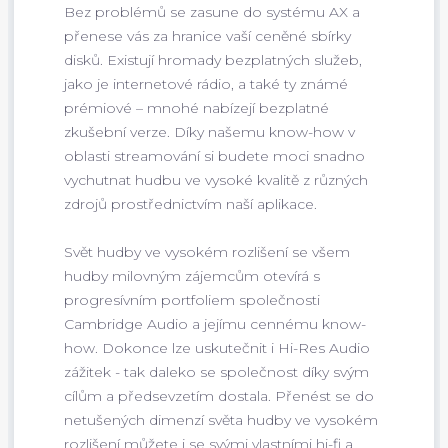
Bez problémů se zasune do systému AX a
přenese vás za hranice vaší ceněné sbírky
disků. Existují hromady bezplatných služeb,
jako je internetové rádio, a také ty známé
prémiové – mnohé nabízejí bezplatné
zkušební verze. Díky našemu know-how v
oblasti streamování si budete moci snadno
vychutnat hudbu ve vysoké kvalitě z různých
zdrojů prostřednictvím naší aplikace.
Svět hudby ve vysokém rozlišení se všem
hudby milovným zájemcům otevírá s
progresívním portfoliem společnosti
Cambridge Audio a jejímu cennému know-
how. Dokonce lze uskutečnit i Hi-Res Audio
zážitek - tak daleko se společnost díky svým
cílům a předsevzetím dostala. Přenést se do
netušených dimenzí světa hudby ve vysokém
rozlišení můžete i se svými vlastními hi-fi a