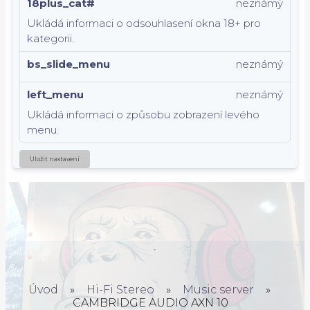
18plus_cat#
neznámý
Ukládá informaci o odsouhlasení okna 18+ pro
kategorii.
bs_slide_menu
neznámý
left_menu
neznámý
Ukládá informaci o způsobu zobrazení levého
menu.
Uložit nastavení
Úvod
»
Hi-Fi Stereo
»
Music server
»
CAMBRIDGE AUDIO AXN 10