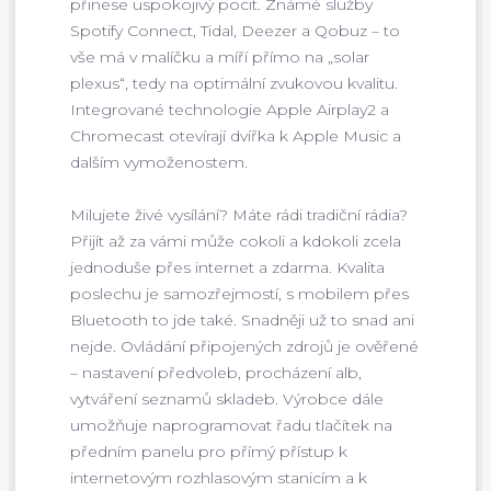
přinese uspokojivý pocit. Známé služby
Spotify Connect, Tidal, Deezer a Qobuz – to
vše má v malíčku a míří přímo na „solar
plexus“, tedy na optimální zvukovou kvalitu.
Integrované technologie Apple Airplay2 a
Chromecast otevírají dvířka k Apple Music a
dalším vymoženostem.
Milujete živé vysílání? Máte rádi tradiční rádia?
Přijít až za vámi může cokoli a kdokoli zcela
jednoduše přes internet a zdarma. Kvalita
poslechu je samozřejmostí, s mobilem přes
Bluetooth to jde také. Snadněji už to snad ani
nejde. Ovládání připojených zdrojů je ověřené
– nastavení předvoleb, procházení alb,
vytváření seznamů skladeb. Výrobce dále
umožňuje naprogramovat řadu tlačítek na
předním panelu pro přímý přístup k
internetovým rozhlasovým stanicím a k