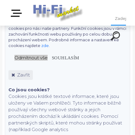
S cílem usnadnit uživatelům používat naše webové stránky
využíváme cookies. Kliknutím na tlačítko "OK" souhlasíte s
použitím preferenčních, statistických i marketingových
cookies pro nás i naše partnery. Funkční cookies jsou v rámci
zachování funkčnosti webu používány po celou dobu
procházení webem. Podrobné informace a nastavení ke
cookies najdete
zde
.
Odmítnout vše
SOUHLASÍM
Zavřít
Co jsou cookies?
Cookies jsou krátké textové informace, které jsou
uloženy ve Vašem prohlížeči. Tyto informace běžně
používají všechny webové stránky a jejich
procházením dochází k ukládání cookies. Pomocí
partnerských skriptů, které mohou stránky používat
(například Google analytics