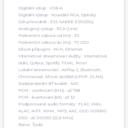
Digitální vstup : USB-A
Digitální výstup : Koaxiální RCA, Optický
D/A převodník : ESS SABRE ES9033Q
Analogový výstup : RCA (Line)
Frekvenční odezva od (Hz) : 20
Frekvenční odezva do (Hz) : 70 000
Síťové připojení : Wi-Fi, Ethernet
Internetové streamovací služby : Internetové
rádio, Qobuz, Spotify, TIDAL, Roon
Lokální streamování : AirPlay 2, Bluetooth,
Chromecast, Síťové úložiště (UPnP, DLNA)
Nadstandardní BT kodek : AAC
PCM - vzorkování (kHz) : až 768
PCM - kvantování (bit) : až 32
Podporované audio formáty : FLAC, WAV,
ALAC, AIFF, WMA , MP3, AAC, OGG VORBIS
DSD : až DSD512 (22,6 MHz)
Barva : Šedá