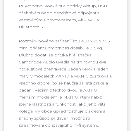
RCA/phono, koaxiální a optický výstup, USB
přehrávání nebo bezdrátové připojení s
vestavěným Chromecastem, AirPlay 2 a
Bluetooth 5.0.
Rozměry nového zařízení jsou 430 x 75 x 305
mm, přičemž hmotností dosahuje 3,3 kg.
Dlužno dodat, že britská hi-fi značka
Cambridge Audio uvedla na trh rovnou dva
nové síťové přehrávače. Jeden velký a jeden
malý, v modelech AXN10 a MXN10 zužitkovala
všechno dobré, co se naučila za léta praxe a
bádání. Větším z těchto dvou je AXN10,
menším modelem je MXN10, který nabízí
stejné vlastnosti a funkčnost, jako jeho větší
kolega. Výrobce upřednostňuje diskrétní a
snadný způsob přidávání možností
streamování do stávajícího hi-fi systému.