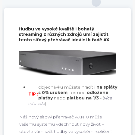
Hudbu ve vysoké kvalitě i bohatý
streaming z různých zdrojů umí zajistit
tento síťový přehrávač ideální k řadě AX
objednávku můžete hradit i
na spláty
s 0% úrokem
, formou
odložené
TiP :
platby
nebo
platbou na 1/3
- (
více
info zde
)
Náš nový síťový přehrávač AXN10 může
vašemu systému vdechnout nový život –
otevře vám svět hudby ve vysokém rozlišení.