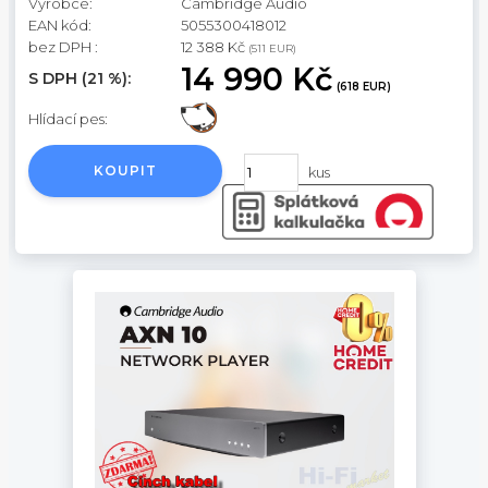
Výrobce:
Cambridge Audio
EAN kód:
5055300418012
bez DPH :
12 388 Kč
(511 EUR)
14 990 Kč
S DPH (21 %):
(618 EUR)
Hlídací pes:
KOUPIT
kus