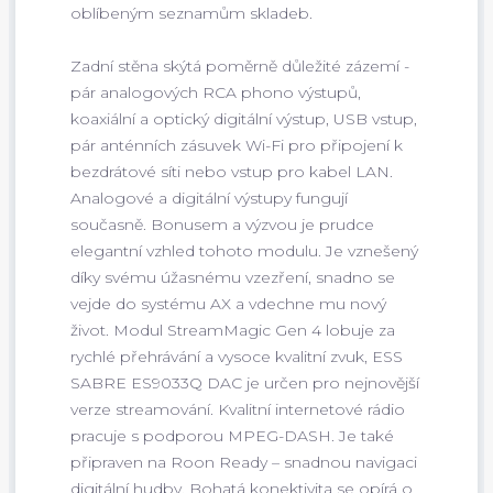
oblíbeným seznamům skladeb.
Zadní stěna skýtá poměrně důležité zázemí -
pár analogových RCA phono výstupů,
koaxiální a optický digitální výstup, USB vstup,
pár anténních zásuvek Wi-Fi pro připojení k
bezdrátové síti nebo vstup pro kabel LAN.
Analogové a digitální výstupy fungují
současně. Bonusem a výzvou je prudce
elegantní vzhled tohoto modulu. Je vznešený
díky svému úžasnému vzezření, snadno se
vejde do systému AX a vdechne mu nový
život. Modul StreamMagic Gen 4 lobuje za
rychlé přehrávání a vysoce kvalitní zvuk, ESS
SABRE ES9033Q DAC je určen pro nejnovější
verze streamování. Kvalitní internetové rádio
pracuje s podporou MPEG-DASH. Je také
připraven na Roon Ready – snadnou navigaci
digitální hudby. Bohatá konektivita se opírá o