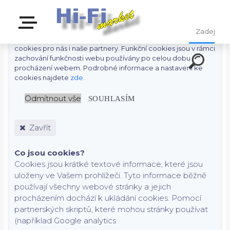
S cílem usnadnit uživatelům používat naše webové stránky
využíváme cookies. Kliknutím na tlačítko "OK" souhlasíte s
použitím preferenčních, statistických i marketingových
cookies pro nás i naše partnery. Funkční cookies jsou v rámci
zachování funkčnosti webu používány po celou dobu
procházení webem. Podrobné informace a nastavení ke
cookies najdete
zde
.
Odmítnout vše
SOUHLASÍM
Zavřít
Co jsou cookies?
Cookies jsou krátké textové informace, které jsou
uloženy ve Vašem prohlížeči. Tyto informace běžně
používají všechny webové stránky a jejich
procházením dochází k ukládání cookies. Pomocí
partnerských skriptů, které mohou stránky používat
(například Google analytics