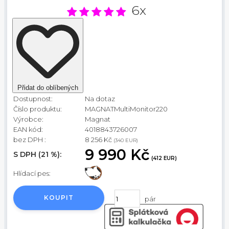
6x
Přidat do oblíbených
Dostupnost:
Na dotaz
Číslo produktu:
MAGNATMultiMonitor220
Výrobce:
Magnat
EAN kód:
4018843726007
bez DPH :
8 256 Kč
(340 EUR)
9 990 Kč
S DPH (21 %):
(412 EUR)
Hlídací pes:
KOUPIT
pár