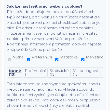
Jak lze nastavit práci webu s cookies?
Přestože doporučujeme povolit používání všech
typů cookies, práci webu s nimi můžete nastavit dle
vlastních preferencí pomocí checkboxů zobrazených
níže. Po odsouhlasení nastavení práce s cookies
můžete změnit své rozhodnutí smazáním či editací
cookies přímo v nastavení Vašeho prohlížeče.
Podrobnější informace k promazání cookies najdete
v nápovědě Vašeho prohlížeče.
Nutné
Preferenční
Statistické
Marketingové
Nutné
Preferenční
Statistické
Marketingové
Nekl
(13)
(1)
(15)
(15)
(7)
Tyto informace jsou nezbytné ke správnému chodu
webové stránky jako například vkládání zboží do
košíku, uložení vyplněných údajů nebo přihlášení do
zákaznické sekce.
Tyto cookies umožní přizpůsobit
chování nebo vzhled stránky dle Vašich potřeb,