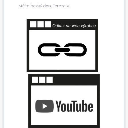
Mějte hezký den, Tereza V.