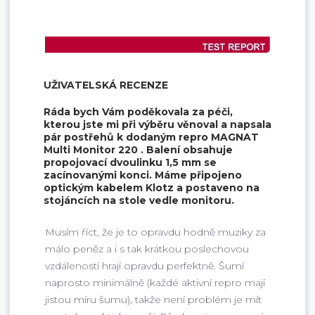
UŽIVATELSKÁ RECENZE
Ráda bych Vám poděkovala za péči,
kterou jste mi při výběru věnoval a napsala
pár postřehů k dodaným repro MAGNAT
Multi Monitor 220 . Balení obsahuje
propojovací dvoulinku 1,5 mm se
zacínovanými konci. Máme připojeno
optickým kabelem Klotz a postaveno na
stojáncích na stole vedle monitoru.
Musím říct, že je to opravdu hodně muziky za
málo peněz a i s tak krátkou poslechovou
vzdáleností hrají opravdu perfektně. Šumí
naprosto minimálně (každé aktivní repro mají
jistou míru šumu), takže není problém je mít