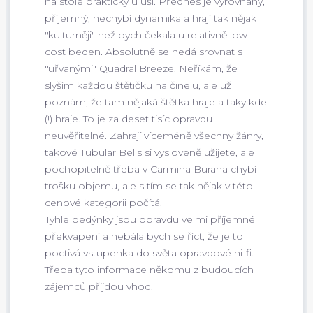
na stole prakticky u uší. Přednes je vyrovnaný,
příjemný, nechybí dynamika a hrají tak nějak
"kulturněji" než bych čekala u relativně low
cost beden. Absolutně se nedá srovnat s
"uřvanými" Quadral Breeze. Neříkám, že
slyším každou štětičku na činelu, ale už
poznám, že tam nějaká štětka hraje a taky kde
(!) hraje. To je za deset tisíc opravdu
neuvěřitelné. Zahrají víceméně všechny žánry,
takové Tubular Bells si vysloveně užijete, ale
pochopitelně třeba v Carmina Burana chybí
trošku objemu, ale s tím se tak nějak v této
cenové kategorii počítá.
Tyhle bedýnky jsou opravdu velmi příjemné
překvapení a nebála bych se říct, že je to
poctivá vstupenka do světa opravdové hi-fi.
Třeba tyto informace někomu z budoucích
zájemců přijdou vhod.