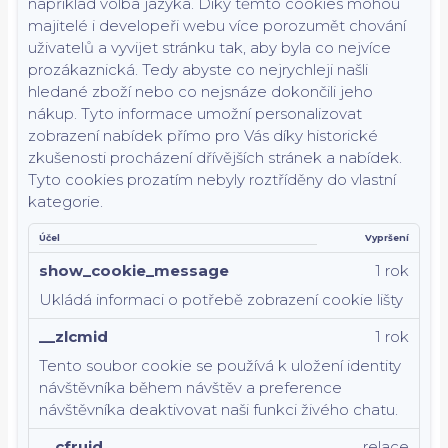
například volba jazyka.
Díky těmto cookies mohou
majitelé i developeři webu více porozumět chování
uživatelů a vyvijet stránku tak, aby byla co nejvíce
prozákaznická. Tedy abyste co nejrychleji našli
hledané zboží nebo co nejsnáze dokončili jeho
nákup.
Tyto informace umožní personalizovat
zobrazení nabídek přímo pro Vás díky historické
zkušenosti procházení dřívějších stránek a nabídek.
Tyto cookies prozatím nebyly roztříděny do vlastní
kategorie.
Účel
Vypršení
show_cookie_message
1 rok
Ukládá informaci o potřebě zobrazení cookie lišty
__zlcmid
1 rok
Tento soubor cookie se používá k uložení identity
návštěvníka během návštěv a preference
návštěvníka deaktivovat naši funkci živého chatu.
__cfruid
relace