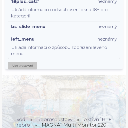
18plus_cat#
neznámý
Ukládá informaci o odsouhlasení okna 18+ pro
kategorii.
bs_slide_menu
neznámý
left_menu
neznámý
Ukládá informaci o způsobu zobrazení levého
menu.
Uložit nastavení
Úvod
»
Reprosoustavy
»
Aktivní Hi-Fi
repro
»
MAGNAT Multi Monitor 220