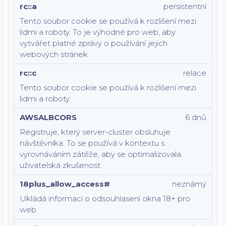
rc::a
persistentní
Tento soubor cookie se používá k rozlišení mezi
lidmi a roboty. To je výhodné pro web, aby
vytvářet platné zprávy o používání jejich
webových stránek.
rc::c
relace
Tento soubor cookie se používá k rozlišení mezi
lidmi a roboty.
AWSALBCORS
6 dnů
Registruje, který server-cluster obsluhuje
návštěvníka. To se používá v kontextu s
vyrovnáváním zátěže, aby se optimalizovala
uživatelská zkušenost.
18plus_allow_access#
neznámý
Ukládá informaci o odsouhlasení okna 18+ pro
web.