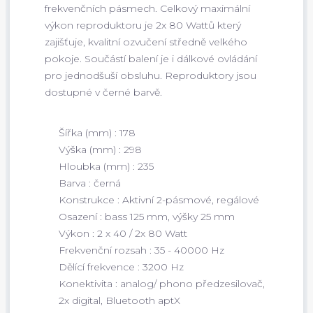
frekvenčních pásmech. Celkový maximální
výkon reproduktoru je 2x 80 Wattů který
zajišťuje, kvalitní ozvučení středně velkého
pokoje. Součástí balení je i dálkové ovládání
pro jednodšuší obsluhu. Reproduktory jsou
dostupné v černé barvě.
Šířka (mm) : 178
Výška (mm) : 298
Hloubka (mm) : 235
Barva : černá
Konstrukce : Aktivní 2-pásmové, regálové
Osazení : bass 125 mm, výšky 25 mm
Výkon : 2 x 40 / 2x 80 Watt
Frekvenční rozsah : 35 - 40000 Hz
Dělící frekvence : 3200 Hz
Konektivita : analog/ phono předzesilovač,
2x digital, Bluetooth aptX