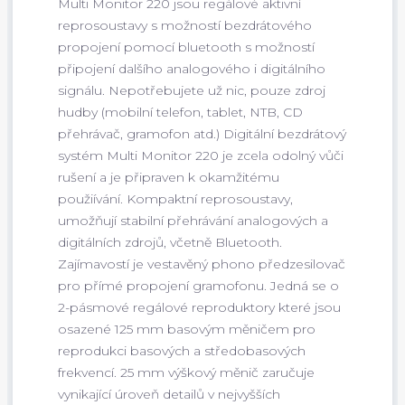
Multi Monitor 220 jsou regálové aktivní
reprosoustavy s možností bezdrátového
propojení pomocí bluetooth s možností
připojení dalšího analogového i digitálního
signálu. Nepotřebujete už nic, pouze zdroj
hudby (mobilní telefon, tablet, NTB, CD
přehrávač, gramofon atd.) Digitální bezdrátový
systém Multi Monitor 220 je zcela odolný vůči
rušení a je připraven k okamžitému
použiívání. Kompaktní reprosoustavy,
umožňují stabilní přehrávání analogových a
digitálních zdrojů, včetně Bluetooth.
Zajímavostí je vestavěný phono předzesilovač
pro přímé propojení gramofonu. Jedná se o
2-pásmové regálové reproduktory které jsou
osazené 125 mm basovým měničem pro
reprodukci basových a středobasových
frekvencí. 25 mm výškový měnič zaručuje
vynikající úroveň detailů v nejvyšších