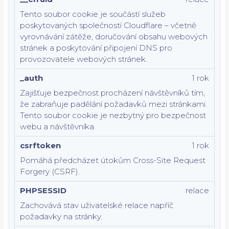
Tento soubor cookie je součástí služeb
poskytovaných společností Cloudflare – včetně
vyrovnávání zátěže, doručování obsahu webových
stránek a poskytování připojení DNS pro
provozovatele webových stránek.
_auth
1 rok
Zajišťuje bezpečnost procházení návštěvníků tím,
že zabraňuje padělání požadavků mezi stránkami.
Tento soubor cookie je nezbytný pro bezpečnost
webu a návštěvníka.
csrftoken
1 rok
Pomáhá předcházet útokům Cross-Site Request
Forgery (CSRF).
PHPSESSID
relace
Zachovává stav uživatelské relace napříč
požadavky na stránky.