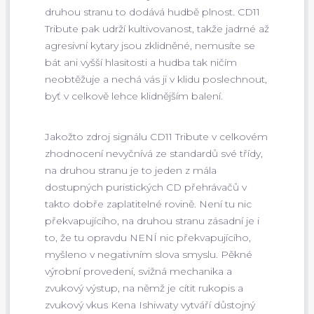
druhou stranu to dodává hudbě plnost. CD11
Tribute pak udrží kultivovanost, takže jadrné až
agresivní kytary jsou zklidněné, nemusíte se
bát ani vyšší hlasitosti a hudba tak ničím
neobtěžuje a nechá vás ji v klidu poslechnout,
byť v celkově lehce klidnějším balení.
Jakožto zdroj signálu CD11 Tribute v celkovém
zhodnocení nevyčnívá ze standardů své třídy,
na druhou stranu je to jeden z mála
dostupných puristických CD přehrávačů v
takto dobře zaplatitelné rovině. Není tu nic
překvapujícího, na druhou stranu zásadní je i
to, že tu opravdu NENÍ nic překvapujícího,
myšleno v negativním slova smyslu. Pěkné
výrobní provedení, svižná mechanika a
zvukový výstup, na němž je cítit rukopis a
zvukový vkus Kena Ishiwaty vytváří důstojný