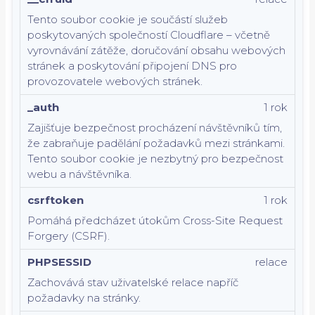
Tento soubor cookie je součástí služeb
poskytovaných společností Cloudflare – včetně
vyrovnávání zátěže, doručování obsahu webových
stránek a poskytování připojení DNS pro
provozovatele webových stránek.
_auth
1 rok
Zajišťuje bezpečnost procházení návštěvníků tím,
že zabraňuje padělání požadavků mezi stránkami.
Tento soubor cookie je nezbytný pro bezpečnost
webu a návštěvníka.
csrftoken
1 rok
Pomáhá předcházet útokům Cross-Site Request
Forgery (CSRF).
PHPSESSID
relace
Zachovává stav uživatelské relace napříč
požadavky na stránky.