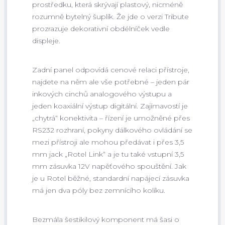
prostředku, která skrývají plastový, nicméně
rozumně bytelný šuplík. Že jde o verzi Tribute
prozrazuje dekorativní obdélníček vedle
displeje.
Zadní panel odpovídá cenové relaci přístroje,
najdete na něm ale vše potřebné – jeden pár
inkových cinchů analogového výstupu a
jeden koaxiální výstup digitální. Zajímavostí je
„chytrá“ konektivita – řízení je umožněné přes
RS232 rozhraní, pokyny dálkového ovládání se
mezi přístroji ale mohou předávat i přes 3,5
mm jack „Rotel Link“ a je tu také vstupní 3,5
mm zásuvka 12V napěťového spouštění. Jak
je u Rotel běžné, standardní napájecí zásuvka
má jen dva póly bez zemnícího kolíku.
Bezmála šestikilový komponent má šasi o