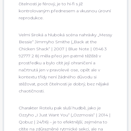
čitelnosti je férový, je to hi-fi s již
kontrolovaným přednesem a vkusnou úrovní
reprodukce.
Velmi široká a hluboká scéna nahrávky „Messy
Bessie“ Jimmyho Smithe („Back at the
Chicken Shack“ | 2007 | Blue Note | 0946 3
92777 2 8) měla přeci jen patrné těžiště v
prostředku a bylo cítit její ohraničení a
načrtnutá jen v pravolevé ose, opět ale v
kontextu třídy není žádného důvodu si
stěžovat, pocit čitelnosti je dobrý, bez nějaké
chaotičnosti.
Charakter Rotelu pak sluší hudbě, jako je
Ozzyho „I Just Want You“ („Ozzmosis“ | 2014 |
Qobuz | 24/96) – je to efektnější, zejména to
cítíte na zdůrazněné rytmické sekci, ale na