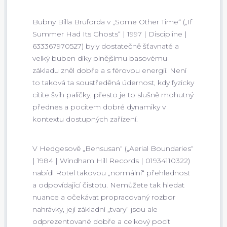
Bubny Billa Bruforda v „Some Other Time“ („If
Summer Had Its Ghosts“ | 1997 | Discipline |
633367970527) byly dostatečně šťavnaté a
velký buben díky plnějšímu basovému
základu zněl dobře a s férovou energií. Není
to taková ta soustředěná údernost, kdy fyzicky
cítíte švih paličky, přesto je to slušně mohutný
přednes a pocitem dobré dynamiky v
kontextu dostupných zařízení.
V Hedgesově „Bensusan“ („Aerial Boundaries“
| 1984 | Windham Hill Records | 01934110322)
nabídl Rotel takovou „normální“ přehlednost
a odpovídající čistotu. Nemůžete tak hledat
nuance a očekávat propracovaný rozbor
nahrávky, její základní „tvary“ jsou ale
odprezentované dobře a celkový pocit