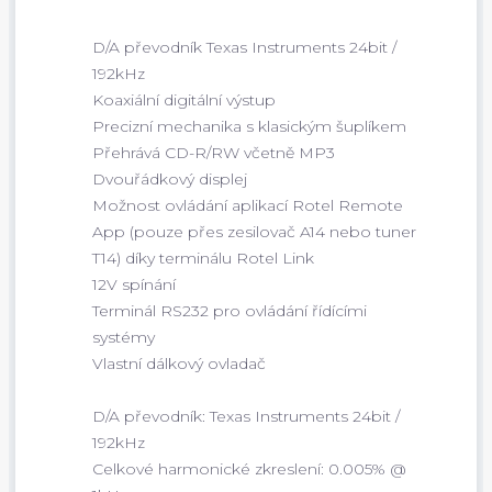
D/A převodník Texas Instruments 24bit /
192kHz
Koaxiální digitální výstup
Precizní mechanika s klasickým šuplíkem
Přehrává CD-R/RW včetně MP3
Dvouřádkový displej
Možnost ovládání aplikací Rotel Remote
App (pouze přes zesilovač A14 nebo tuner
T14) díky terminálu Rotel Link
12V spínání
Terminál RS232 pro ovládání řídícími
systémy
Vlastní dálkový ovladač
D/A převodník: Texas Instruments 24bit /
192kHz
Celkové harmonické zkreslení: 0.005% @