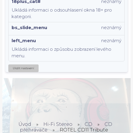
18plus_cat#
neznámý
Ukládá informaci o odsouhlasení okna 18+ pro
kategorii.
bs_slide_menu
neznámý
left_menu
neznámý
Ukládá informaci o způsobu zobrazení levého
menu.
Uložit nastavení
Úvod
»
Hi-Fi Stereo
»
CD
»
CD
přehrávače
»
ROTEL CD11 Tribute