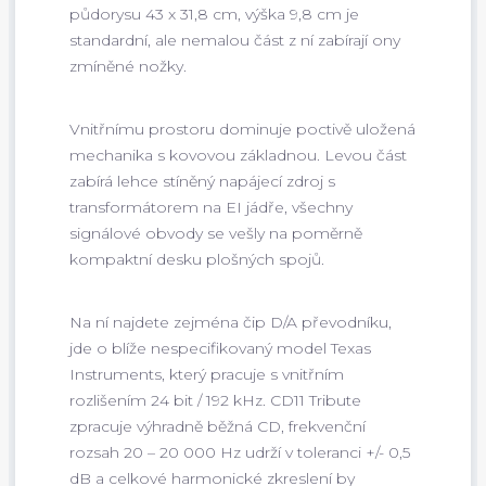
půdorysu 43 x 31,8 cm, výška 9,8 cm je
standardní, ale nemalou část z ní zabírají ony
zmíněné nožky.
Vnitřnímu prostoru dominuje poctivě uložená
mechanika s kovovou základnou. Levou část
zabírá lehce stíněný napájecí zdroj s
transformátorem na EI jádře, všechny
signálové obvody se vešly na poměrně
kompaktní desku plošných spojů.
Na ní najdete zejména čip D/A převodníku,
jde o blíže nespecifikovaný model Texas
Instruments, který pracuje s vnitřním
rozlišením 24 bit / 192 kHz. CD11 Tribute
zpracuje výhradně běžná CD, frekvenční
rozsah 20 – 20 000 Hz udrží v toleranci +/- 0,5
dB a celkové harmonické zkreslení by