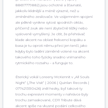
88697779882) jsou ochotné a šťavnaté,
jakkoliv klidnější a méně výrazné, než u
zmíněného zesilovače. Ve vzájemném spojení
ale pěkně vynikne sytost spodních oktáv,
přičemž zvuk ale není zbytečně těžký nebo
vysloveně vymyšlený. Je cítit, že přehrávač
klade akcent na oblast frekvencí kopáku a
basa je tu oproti němu přeci jen tenčí, jako
kdyby bylo ladění záměrně volené na akcent
takového toho fyzicky snadno vnímaného
rytmického rozsahu – a funguje to.
Éterický vokál Loreeny McKennit v „All Souls
Night“ („The Visit“ | 2006 | Quinlan Records |
0774213510426) zněl hezky, byť takové ty
trochu expresivní momenty v nahrávce byly
trochu zamaskované, CD11 Tribute dává
akcent spíše na vkusné podání celkového