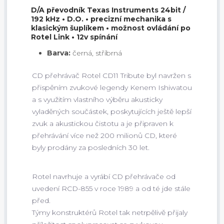
D/A převodník Texas Instruments 24bit /
192 kHz • D.O. • precizní mechanika s
klasickým šuplíkem • možnost ovládání po
Rotel Link • 12v spínání
Barva:
černá, stříbrná
CD přehrávač Rotel CD11 Tribute byl navržen s
přispěním zvukové legendy Kenem Ishiwatou
a s využitím vlastního výběru akusticky
vyladěných součástek, poskytujících ještě lepší
zvuk a akustickou čistotu a je připraven k
přehrávání více než 200 milionů CD, které
byly prodány za posledních 30 let.
Rotel navrhuje a vyrábí CD přehrávače od
uvedení RCD-855 v roce 1989 a od té jde stále
před.
Týmy konstruktérů Rotel tak netrpělivě přijaly