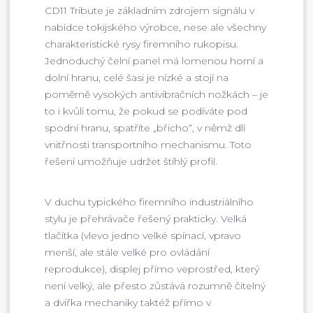
CD11 Tribute je základním zdrojem signálu v
nabídce tokijského výrobce, nese ale všechny
charakteristické rysy firemního rukopisu.
Jednoduchý čelní panel má lomenou horní a
dolní hranu, celé šasi je nízké a stojí na
poměrně vysokých antivibračních nožkách – je
to i kvůli tomu, že pokud se podíváte pod
spodní hranu, spatříte „břicho“, v němž dlí
vnitřnosti transportního mechanismu. Toto
řešení umožňuje udržet štíhlý profil.
V duchu typického firemního industriálního
stylu je přehrávače řešený prakticky. Velká
tlačítka (vlevo jedno velké spínací, vpravo
menší, ale stále velké pro ovládání
reprodukce), displej přímo veprostřed, který
není velký, ale přesto zůstává rozumně čitelný
a dvířka mechaniky taktéž přímo v