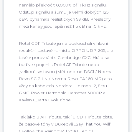
nemělo překročit 0,009% při 1 kHz signálu.
Odstup signálu a šumu je velmi dobrých 125
dBA, dynamika realistických 99 dB. Přeslechy
mezi kanály jsou lepší než 115 dB na 10 kHz.
Rotel CD11 Tribute jsme poslouchali v hlavní
redakční sestavě namísto OPPO UDP-205, ale
také v porovnání s Cambridge CXC. Hrálo se
buď ve spojení s Rotel A11 Tribute nebo
„velkou“ sestavou (Métronome DSC1 / Norma
Revo SC-2 LN / Norma Revo PA 160 MR) a to
vždy na kabelech Nordost. Heimdall 2, filtru
GMG Power Harmonic Hammer 3000P a
Xavian Quarta Evoluzione.
Tak jako u A11 Tribute, tak i u CD11 Tribute cítíte,
že basové tóny v Dukeově „Say That You Will“
(„Follow the Rainbow“ | 2010 | epic |