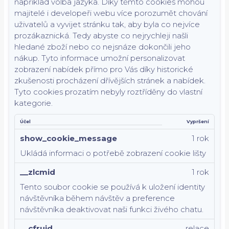
například volba jazyka.
Díky těmto cookies mohou
majitelé i developeři webu více porozumět chování
uživatelů a vyvijet stránku tak, aby byla co nejvíce
prozákaznická. Tedy abyste co nejrychleji našli
hledané zboží nebo co nejsnáze dokončili jeho
nákup.
Tyto informace umožní personalizovat
zobrazení nabídek přímo pro Vás díky historické
zkušenosti procházení dřívějších stránek a nabídek.
Tyto cookies prozatím nebyly roztříděny do vlastní
kategorie.
Účel
Vypršení
show_cookie_message
1 rok
Ukládá informaci o potřebě zobrazení cookie lišty
__zlcmid
1 rok
Tento soubor cookie se používá k uložení identity
návštěvníka během návštěv a preference
návštěvníka deaktivovat naši funkci živého chatu.
__cfruid
relace