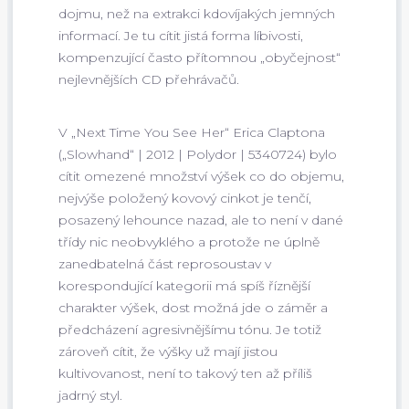
dojmu, než na extrakci kdovíjakých jemných
informací. Je tu cítit jistá forma líbivosti,
kompenzující často přítomnou „obyčejnost“
nejlevnějších CD přehrávačů.
V „Next Time You See Her“ Erica Claptona
(„Slowhand“ | 2012 | Polydor | 5340724) bylo
cítit omezené množství výšek co do objemu,
nejvýše položený kovový cinkot je tenčí,
posazený lehounce nazad, ale to není v dané
třídy nic neobvyklého a protože ne úplně
zanedbatelná část reprosoustav v
korespondující kategorii má spíš říznější
charakter výšek, dost možná jde o záměr a
předcházení agresivnějšímu tónu. Je totiž
zároveň cítit, že výšky už mají jistou
kultivovanost, není to takový ten až příliš
jadrný styl.