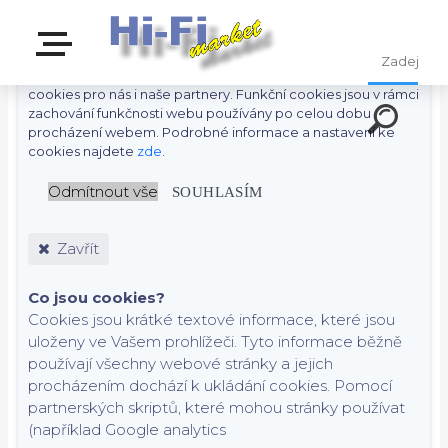
S cílem usnadnit uživatelům používat naše webové stránky
využíváme cookies. Kliknutím na tlačítko "OK" souhlasíte s
použitím preferenčních, statistických i marketingových
cookies pro nás i naše partnery. Funkční cookies jsou v rámci
zachování funkčnosti webu používány po celou dobu
procházení webem. Podrobné informace a nastavení ke
cookies najdete
zde
.
Odmítnout vše
SOUHLASÍM
Zavřít
Co jsou cookies?
Cookies jsou krátké textové informace, které jsou
uloženy ve Vašem prohlížeči. Tyto informace běžně
používají všechny webové stránky a jejich
procházením dochází k ukládání cookies. Pomocí
partnerských skriptů, které mohou stránky používat
(například Google analytics