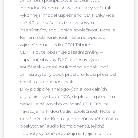
příležitost spolupracovat se zvukovou
legendou Kenem Ishiwatou – a vytvořit tak
výkonnější model úspěšného CD11. Díky více
než 40 let zkušeností se zvukovým
inženýrstvím, spolupráce společnosti Rotel s
Kenem dala vzniknout něčemu opravdu
výjimečnému – edici CD11 Tribute.
CD11 Tribute obsahuje zásadní změny –
napájení, obvody DAC a přesný výběr
součástek v cestě zvukového signálu, což
přináší zvýšený pocit prostoru, lepší přesnost,
detail a autentičnost zvuku.
Díky podpoře analogových a koaxiálních
digitálních výstupů RCA, displeje na předním
panelu a dálkového ovládání, CD11 Tribute
navazuje na hrdou tradici společnosti Rotel a
odráží dědictví Kena a jeho neúnavného úsilí o
poskytování audio komponentů, jejichž
hodnoty výrazně převažují nad jejich cenou.