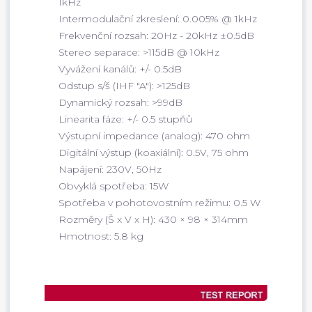
1kHz
Intermodulační zkreslení: 0.005% @ 1kHz
Frekvenční rozsah: 20Hz - 20kHz ±0.5dB
Stereo separace: >115dB @ 10kHz
Vyvážení kanálů: +/- 0.5dB
Odstup s/š (IHF "A"): >125dB
Dynamický rozsah: >99dB
Linearita fáze: +/- 0.5 stupňů
Výstupní impedance (analog): 470 ohm
Digitální výstup (koaxiální): 0.5V, 75 ohm
Napájení: 230V, 50Hz
Obvyklá spotřeba: 15W
Spotřeba v pohotovostním režimu: 0.5 W
Rozměry (Š x V x H): 430 × 98 × 314mm
Hmotnost: 5.8 kg