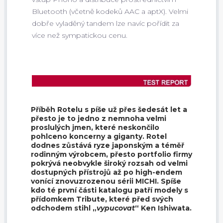
Bluetooth (včetně kodeků AAC a aptX). Velmi
dobře vyladěný tandem lze navíc pořídit za
více než sympatickou cenu.
Příběh Rotelu s píše už přes šedesát let a
přesto je to jedno z nemnoha velmi
proslulých jmen, které neskončilo
pohlceno koncerny a giganty. Rotel
dodnes zůstává ryze japonským a téměř
rodinným výrobcem, přesto portfolio firmy
pokrývá neobvykle široký rozsah od velmi
dostupných přístrojů až po high-endem
vonící znovuzrozenou sérii MICHI. Spíše
kdo té první části katalogu patří modely s
přídomkem Tribute, které před svých
odchodem stihl „
vypucovat
“ Ken Ishiwata.