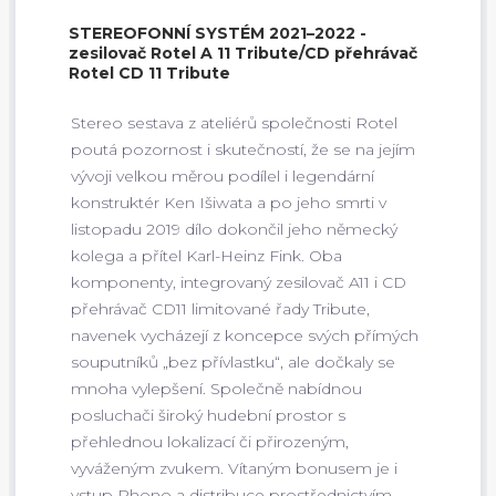
STEREOFONNÍ SYSTÉM 2021–2022 -
zesilovač Rotel A 11 Tribute/CD přehrávač
Rotel CD 11 Tribute
Stereo sestava z ateliérů společnosti Rotel
poutá pozornost i skutečností, že se na jejím
vývoji velkou měrou podílel i legendární
konstruktér Ken Išiwata a po jeho smrti v
listopadu 2019 dílo dokončil jeho německý
kolega a přítel Karl-Heinz Fink. Oba
komponenty, integrovaný zesilovač A11 i CD
přehrávač CD11 limitované řady Tribute,
navenek vycházejí z koncepce svých přímých
souputníků „bez přívlastku“, ale dočkaly se
mnoha vylepšení. Společně nabídnou
posluchači široký hudební prostor s
přehlednou lokalizací či přirozeným,
vyváženým zvukem. Vítaným bonusem je i
vstup Phono a distribuce prostřednictvím