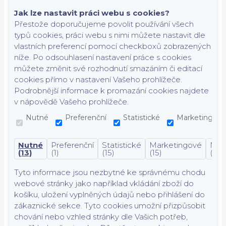
Jak lze nastavit práci webu s cookies?
Přestože doporučujeme povolit používání všech
typů cookies, práci webu s nimi můžete nastavit dle
vlastních preferencí pomocí checkboxů zobrazených
níže. Po odsouhlasení nastavení práce s cookies
můžete změnit své rozhodnutí smazáním či editací
cookies přímo v nastavení Vašeho prohlížeče.
Podrobnější informace k promazání cookies najdete
v nápovědě Vašeho prohlížeče.
Nutné
Preferenční
Statistické
Marketingové
Nutné
Preferenční
Statistické
Marketingové
Nekl
(13)
(1)
(15)
(15)
(7)
Tyto informace jsou nezbytné ke správnému chodu
webové stránky jako například vkládání zboží do
košíku, uložení vyplněných údajů nebo přihlášení do
zákaznické sekce.
Tyto cookies umožní přizpůsobit
chování nebo vzhled stránky dle Vašich potřeb,