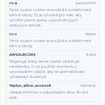
rc::a
persistentní
Tento soubor cookie se používá k rozlišení mezi
lidmi a roboty. To je výhodné pro web, aby
vytvářet platné zprávy o používání jejich
webových stránek.
rc::c
relace
Tento soubor cookie se používá k rozlišení mezi
lidmi a roboty.
AWSALBCORS
6 dnů
Registruje, který server-cluster obsluhuje
návštěvníka. To se používá v kontextu s
vyrovnáváním zátěže, aby se optimalizovala
uživatelská zkušenost.
18plus_allow_access#
neznámý
Ukládá informaci o odsouhlasení okna 18+ pro
web.