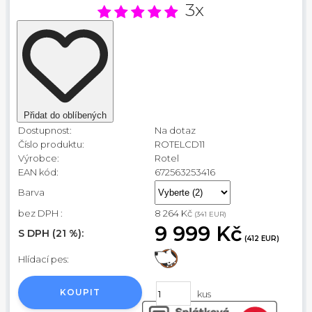
3x
Přidat do oblíbených
Dostupnost:
Na dotaz
Číslo produktu:
ROTELCD11
Výrobce:
Rotel
EAN kód:
672563253416
Barva
bez DPH :
8 264 Kč
(341 EUR)
9 999 Kč
S DPH (21 %):
(412 EUR)
Hlídací pes:
KOUPIT
kus