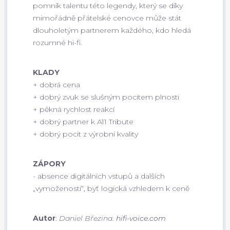
pomník talentu této legendy, který se díky
mimořádně přátelské cenovce může stát
dlouholetým partnerem každého, kdo hledá
rozumné hi-fi.
KLADY
+ dobrá cena
+ dobrý zvuk se slušným pocitem plnosti
+ pěkná rychlost reakcí
+ dobrý partner k A11 Tribute
+ dobrý pocit z výrobní kvality
ZÁPORY
- absence digitálních vstupů a dalších
„vymožeností“, byť logická vzhledem k ceně
Autor
:
Daniel Březina.
hifi-voice.com