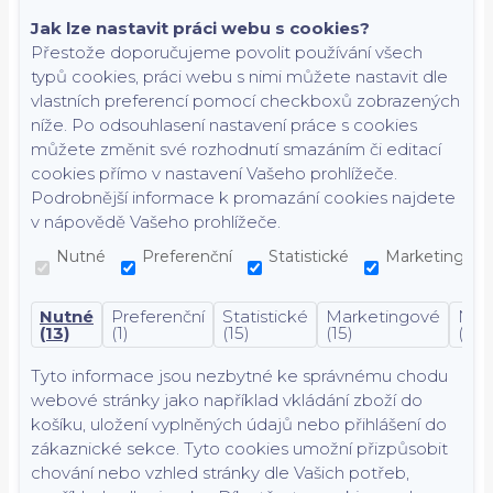
Jak lze nastavit práci webu s cookies?
Přestože doporučujeme povolit používání všech
typů cookies, práci webu s nimi můžete nastavit dle
vlastních preferencí pomocí checkboxů zobrazených
níže. Po odsouhlasení nastavení práce s cookies
můžete změnit své rozhodnutí smazáním či editací
cookies přímo v nastavení Vašeho prohlížeče.
Podrobnější informace k promazání cookies najdete
v nápovědě Vašeho prohlížeče.
Nutné
Preferenční
Statistické
Marketingové
Nutné
Preferenční
Statistické
Marketingové
Nekl
(13)
(1)
(15)
(15)
(7)
Tyto informace jsou nezbytné ke správnému chodu
webové stránky jako například vkládání zboží do
košíku, uložení vyplněných údajů nebo přihlášení do
zákaznické sekce.
Tyto cookies umožní přizpůsobit
chování nebo vzhled stránky dle Vašich potřeb,