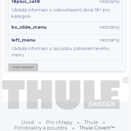
18plus_cat#
neznámý
Ukládá informaci o odsouhlasení okna 18+ pro
kategorii.
bs_slide_menu
neznámý
left_menu
neznámý
Ukládá informaci o způsobu zobrazení levého
menu.
Uložit nastavení
Úvod
»
Pro chlapy
»
Thule
»
Fotobrašny a pouzdra
»
Thule Covert™