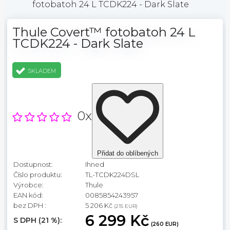
fotobatoh 24 L TCDK224 - Dark Slate
Thule Covert™ fotobatoh 24 L
TCDK224 - Dark Slate
SKLADEM
0x
Přidat do oblíbených
Dostupnost:
Ihned
Číslo produktu:
TL-TCDK224DSL
Výrobce:
Thule
EAN kód:
0085854243957
bez DPH :
5 206 Kč
(215 EUR)
6 299 Kč
S DPH (21 %):
(260 EUR)