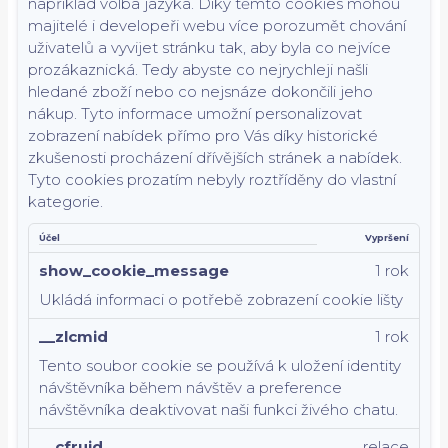
například volba jazyka.
Díky těmto cookies mohou
majitelé i developeři webu více porozumět chování
uživatelů a vyvijet stránku tak, aby byla co nejvíce
prozákaznická. Tedy abyste co nejrychleji našli
hledané zboží nebo co nejsnáze dokončili jeho
nákup.
Tyto informace umožní personalizovat
zobrazení nabídek přímo pro Vás díky historické
zkušenosti procházení dřívějších stránek a nabídek.
Tyto cookies prozatím nebyly roztříděny do vlastní
kategorie.
Účel
Vypršení
show_cookie_message
1 rok
Ukládá informaci o potřebě zobrazení cookie lišty
__zlcmid
1 rok
Tento soubor cookie se používá k uložení identity
návštěvníka během návštěv a preference
návštěvníka deaktivovat naši funkci živého chatu.
__cfruid
relace