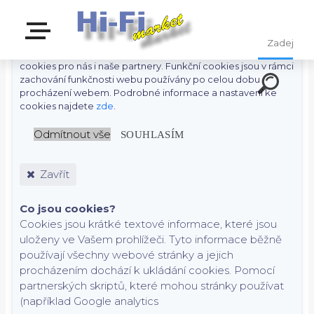
S cílem usnadnit uživatelům používat naše webové stránky
využíváme cookies. Kliknutím na tlačítko "OK" souhlasíte s
použitím preferenčních, statistických i marketingových
cookies pro nás i naše partnery. Funkční cookies jsou v rámci
zachování funkčnosti webu používány po celou dobu
procházení webem. Podrobné informace a nastavení ke
cookies najdete
zde
.
Odmítnout vše
SOUHLASÍM
Zavřít
Co jsou cookies?
Cookies jsou krátké textové informace, které jsou
uloženy ve Vašem prohlížeči. Tyto informace běžně
používají všechny webové stránky a jejich
procházením dochází k ukládání cookies. Pomocí
partnerských skriptů, které mohou stránky používat
(například Google analytics