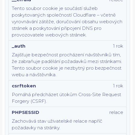
Tento soubor cookie je součástí služeb
poskytovaných společností Cloudflare – včetně
vyrovnávání zátěže, doručování obsahu webových
stránek a poskytování připojení DNS pro
provozovatele webových stránek.
_auth
1 rok
Zajišťuje bezpečnost procházení návštěvníků tím,
že zabraňuje padělání požadavků mezi stránkami.
Tento soubor cookie je nezbytný pro bezpečnost
webu a návštěvníka.
csrftoken
1 rok
Pomáhá předcházet útokům Cross-Site Request
Forgery (CSRF).
PHPSESSID
relace
Zachovává stav uživatelské relace napříč
požadavky na stránky.