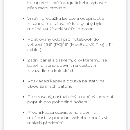
kompletní sadě fotografického vybavení
přes zadní otevírání.
Vnitřní přepážku lze zcela odepnout a
zasunout do síťované kapsy, aby bylo
možné využít celý vnitřní prostor.
Polstrovaný oddíl pro notebook do
velikosti 15.6" (PC)/16" (MacBook® Pro) a 11"
(tablet).
Zadní panel s páskem, díky kterému lze
batoh snadno upevnit na cestovní
zavazadlo na kolečkách.
Rozkládací kapsy a poutka na stativ na
obou stranách batohu.
Polstrovaný, nastavitelný a otočný ramenní
popruh pro pohodlné nošení.
Přední kapsa uzavíratelná zipem s
možností uspořádání velkého množství
malých předmětů.