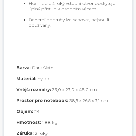
Horní zip a široký vstupní otvor poskytuje
úplný přístup k osobním věcem.
Bederní popruhy lze schovat, nejsou-li
používány.
Barva:
Dark Slate
Materiál:
nylon
Vnější rozměry:
33,0 x 23,0 x 48,0 cm
Prostor pro notebook:
38,5 x 26,5 x 3,1 cm
Objem:
24 l
Hmotnost:
1,88 kg
Záruka:
2 roky