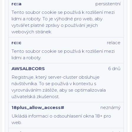
rc::a
persistentní
Tento soubor cookie se používá k rozlišení mezi
lidmi a roboty. To je výhodné pro web, aby
vytvářet platné zprávy o používání jejich
webových stránek.
rc::c
relace
Tento soubor cookie se používá k rozlišení mezi
lidmi a roboty.
AWSALBCORS
6 dnů
Registruje, který server-cluster obsluhuje
návštěvníka. To se používá v kontextu s
vyrovnáváním zátěže, aby se optimalizovala
uživatelská zkušenost.
18plus_allow_access#
neznámý
Ukládá informaci o odsouhlasení okna 18+ pro
web.