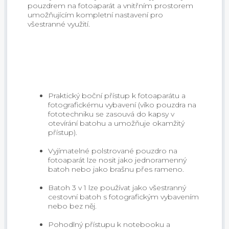
pouzdrem na fotoaparát a vnitřním prostorem
umožňujícím kompletní nastavení pro
všestranné využití.
Praktický boční přístup k fotoaparátu a
fotografickému vybavení (víko pouzdra na
fototechniku se zasouvá do kapsy v
otevírání batohu a umožňuje okamžitý
přístup).
Vyjímatelné polstrované pouzdro na
fotoaparát lze nosit jako jednoramenný
batoh nebo jako brašnu přes rameno.
Batoh 3 v 1 lze používat jako všestranný
cestovní batoh s fotografickým vybavením
nebo bez něj.
Pohodlný přístupu k notebooku a